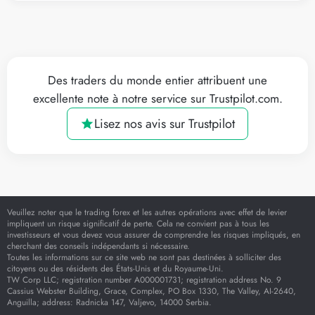
Des traders du monde entier attribuent une
excellente note à notre service sur Trustpilot.com.
Lisez nos avis sur Trustpilot
Veuillez noter que le trading forex et les autres opérations avec effet de levier
impliquent un risque significatif de perte. Cela ne convient pas à tous les
investisseurs et vous devez vous assurer de comprendre les risques impliqués, en
cherchant des conseils indépendants si nécessaire.
Toutes les informations sur ce site web ne sont pas destinées à solliciter des
citoyens ou des résidents des États-Unis et du Royaume-Uni.
TW Corp LLC; registration number A000001731; registration address No. 9
Cassius Webster Building, Grace, Complex, PO Box 1330, The Valley, AI-2640,
Anguilla; address: Radnicka 147, Valjevo, 14000 Serbia.