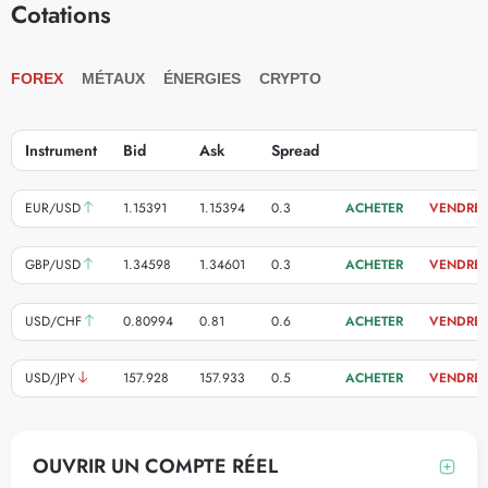
Cotations
FOREX
MÉTAUX
ÉNERGIES
CRYPTO
Instrument
Bid
Ask
Spread
ACHETER
VENDR
EUR/USD
1.15391
1.15394
0.3
ACHETER
VENDRE
GBP/USD
1.34598
1.34601
0.3
ACHETER
VENDRE
USD/CHF
0.80994
0.81
0.6
ACHETER
VENDRE
USD/JPY
157.928
157.933
0.5
ACHETER
VENDRE
OUVRIR UN COMPTE RÉEL