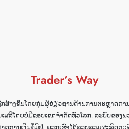
— ນາຍໜ້າໜຶ່ງຄົນ ເຄືອຂ່າຍການສື່ສາ
ອ່ານ​ຕື່ມ
Trader’s Way
ືກສ້າງຂຶ້ນໂດຍກຸ່ມຜູ້ຊ່ຽວຊານດ້ານການຕະຫຼາດການເງ
ສລີໂດຍບໍ່ມີຂອບເຂດຈໍາກັດທົ່ວໂລກ
.
ລະບົບຂອງພວກ
ດການເງິນທີ່ມີຢູ່
.
ພວກເຮົາໄດ້ລວບລວມຜະລິດຕະພ