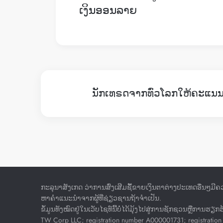
ເງິນອອນລາຍ
ນັກເທຣດຈາກທົ່ວໂລກໃຫ້ຄະແນນກ
ກະລຸນາສັງເກດ ວ່າການສົ່ງເສີມຊື້ຂາຍເງິນຕາຕ່າງປະເທດອື່ນໆມີຄວ
ຫາຄໍາແນະນໍາຈາກຜູ້ທີ່ຊ່ຽວຊານຖ້າຈໍາເປັນ.
ຂໍ້ມູນທັງໝົດຢູ່ໃນເວັບໄຊທ໌ນີ້ບໍ່ໄດ້ມຸ້ງໄປສູ່ການຊັກຊວນຫຼືກາ
TW Corp LLC; registration number A000001731; registration 