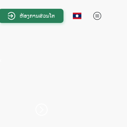
ຫ້ອງການສ່ວນໂຕ
ນ ເຄືອຂ່າຍ
ັກທໍນິກຕ່າງໆ