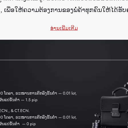
ດ
,
ເພື່ອໃຫ້ຄວາມຕ້ອງການຂອງພໍ່ຄ້າທຸກຄົນໃຫ້ໄດ້ຮັບ
ອ່ານເພີ່ມເຕີມ
 10 ໂດລາ, ຂະໜານການຕົກລົງຂັ້ນຕ່ຳ — 0.01 lot,
ແປຂັ້ນຕ່ຳ — 1.5 pip
ECN., & CT.ECN.
 10 ໂດລາ, ຂະໜານການຕົກລົງຂັ້ນຕ່ຳ — 0.01 lot,
ແປຂັ້ນຕ່ຳ — 0 pip