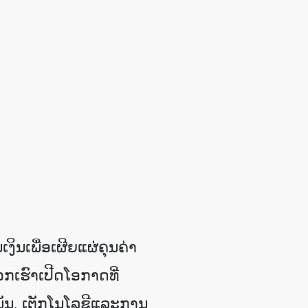
ນອິເລັກທໍນິກຕ່າງໆ
ິນເພື່ອເຜີຍແຜ່ຄຸນຄ່າ
ເຮົາເປີດໂອກາດທີ່
ັນ
,
ເຕັກໂນໂລຊີແລະການ