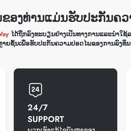
ຶນຂອງທ່ານແມ່ນຮັບປະກັນຄ
Way
ໄດ້ຖືກລົງທະບຽນຢ່າງເປັນທາງການແລະນໍາໃຊ້
າຍຊັ້ນເພື່ອຮັບປະກັນຄວາມປອດໄພຂອງການລົງທຶ
24/7
SUPPORT
ພວກເຮົາແກ້ໄຂບັນຫາຂອງ