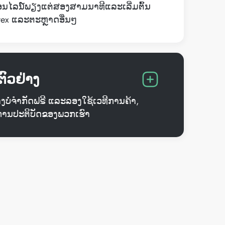
ອອນໄລນ໌ພຽງແຕ່ສອງສາມນາທີແລະເລີ່ມຕົ້ນ
rex ແລະຕະຫຼາດອື່ນໆ
ຕົວຢ່າງ
່າງບໍ່ຈໍາກັດຟຣີ ແລະລອງໃຊ້ເວທີການຄ້າ,
ການປະຕິບັດຂອງພວກເຮົາ