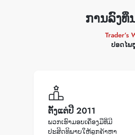
ການລົງທ
Trader’s 
ປອດໄພຫຼ
ຕັ້ງແຕ່ປີ 2011
ພວກເຮົາມອບເຄື່ອງມືທີ່ມີ
ປະສິດທິພາບໃຫ້ລູກຄ້າຫາ