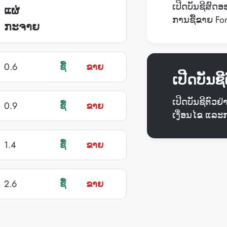
ເປີດບັນຊີສົດ
ແຜ່
ການຊື້ຂາຍ Fo
ຊື້
ຂາຍ
ກະຈາຍ
0.6
ຊື້
ຂາຍ
ເປີດບັນຊີ
ເປີດບັນຊີຕົວຢ
0.9
ຊື້
ຂາຍ
ເງື່ອນໄຂ ແລະ
1.4
ຊື້
ຂາຍ
2.6
ຊື້
ຂາຍ