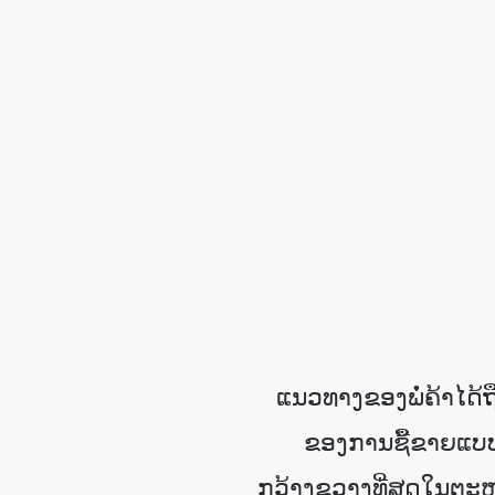
ແນວທາງຂອງພໍ່ຄ້າໄດ້ຖ
ຂອງການຊື້ຂາຍແບບເ
ກວ້າງຂວາງທີ່ສຸດໃນຕະຫຼາ