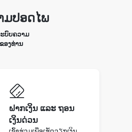
ວາມປອດໄພ
ລະບົບຄວາມ
ນຂອງທ່ານ
ຝາກເງິນ ແລະ ຖອນ
ເງິນດ່ວນ
ເຂົ້າຮ່ວມເພື່ອເຮັດວຽກເງິນ