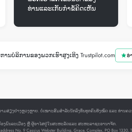
ທ່ານແລະເກັບກໍາຂໍ້ຄິດເຫັນ
ານບໍລິການຂອງພວກເຮົາສູງເທິງ Trustpilot.com
ອ່
າມສ່ຽງຢ່າງຫຼວງຫຼາຍ. ບໍ່ເໝາະສົມສໍາລັບນັກລົງທຶນທຸກຄົນທັງໝົດ ແລະ ທ່ານຄວນໃ
ນຮຽກຮ້ອງພົນລະເມືອງ ຫຼື ຜູ້ອາໄສຢູ່ໃນສະຫະລັດແລະ ສະຫະລາຊະອານາຈັກ.
address No. 9 Cassius Webster Building, Grace, Complex, PO Box 1330, The 