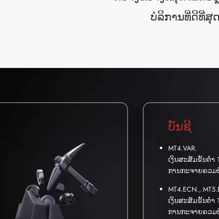
ບໍລິການທີ່ດີທີ່ສຸ
ບັນຊີ
MT4.VAR.
ເງິນສະສັມຂັ້ນຕ່ຳ
ການກະຈາຍຄວມຜັນ
MT4.ECN., MT5.
ເງິນສະສັມຂັ້ນຕ່ຳ
ການກະຈາຍຄວມຜັນ