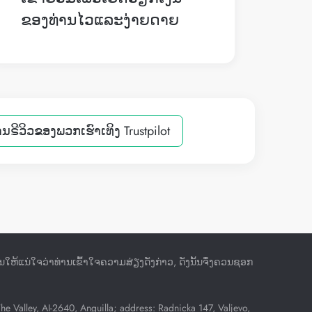
ຂອງທ່ານໄວແລະງ່າຍດາຍ
ານຣີວິວຂອງພວກເຮົາເທິງ Trustpilot
ຫ້ແນ່ໃຈວ່າທ່ານເຂົ້າໃຈຄວາມສ່ຽງດັ່ງກ່າວ, ດັ່ງນັ້ນຈຶ່ງຄວນຊອກ
Valley, AI-2640, Anguilla; address: Radnicka 147, Valjevo,