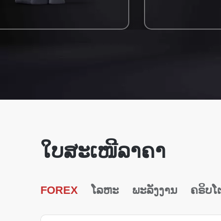
ໃບສະເໜີລາຄາ
FOREX
ໂລຫະ
ພະລັງງານ
ຄຣິບໂ