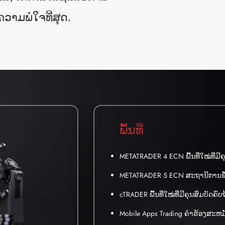
ຄວາມພໍໃຈທີ່ສຸດ
.
ພື້ນທີ່
METATRADER 4 ECN ພື້ນທີ່ໃໝ່ທີ່
METATRADER 5 ECN ສະຖານີການຊື້
cTRADER ພື້ນທີ່ໃໝ່ທີ່ມີຄຸນສົມບັ
Mobile Apps Trading ຄໍາຮ້ອງສະຫມ