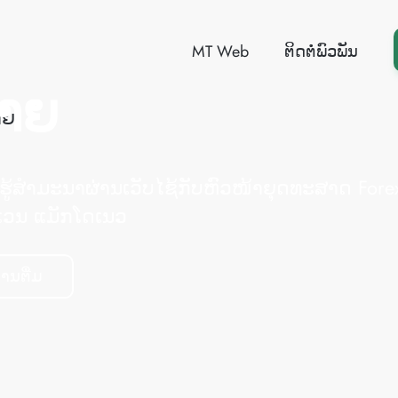
MT Web
ຕິດຕໍ່ພົວພັນ
ນາຍໜ້າໜຶ່ງຄົ
ການສື່ສານອິເລ
ເລືອກພື້ນທີ່ແພັດຟອມທີ່ທ່ານຕ້ອງການ